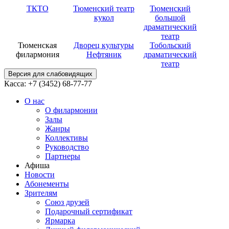
ТКТО
Тюменский театр
Тюменский
кукол
большой
драматический
театр
Тюменская
Дворец культуры
Тобольский
филармония
Нефтяник
драматический
театр
Версия для слабовидящих
Касса: +7 (3452)
68-77-77
О нас
О филармонии
Залы
Жанры
Коллективы
Руководство
Партнеры
Афиша
Новости
Абонементы
Зрителям
Союз друзей
Подарочный сертификат
Ярмарка