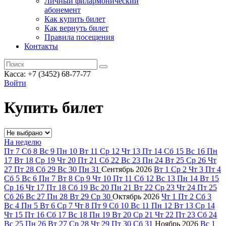
Личный филармонический
абонемент
Как купить билет
Как вернуть билет
Правила посещения
Контакты
Касса: +7 (3452)
68-77-77
Войти
Купить билет
На неделю
Пт
7
Сб
8
Вс
9
Пн
10
Вт
11
Ср
12
Чт
13
Пт
14
Сб
15
Вс
16
Пн
17
Вт
18
Ср
19
Чт
20
Пт
21
Сб
22
Вс
23
Пн
24
Вт
25
Ср
26
Чт
27
Пт
28
Сб
29
Вс
30
Пн
31
Сентябрь
2026
Вт
1
Ср
2
Чт
3
Пт
4
Сб
5
Вс
6
Пн
7
Вт
8
Ср
9
Чт
10
Пт
11
Сб
12
Вс
13
Пн
14
Вт
15
Ср
16
Чт
17
Пт
18
Сб
19
Вс
20
Пн
21
Вт
22
Ср
23
Чт
24
Пт
25
Сб
26
Вс
27
Пн
28
Вт
29
Ср
30
Октябрь
2026
Чт
1
Пт
2
Сб
3
Вс
4
Пн
5
Вт
6
Ср
7
Чт
8
Пт
9
Сб
10
Вс
11
Пн
12
Вт
13
Ср
14
Чт
15
Пт
16
Сб
17
Вс
18
Пн
19
Вт
20
Ср
21
Чт
22
Пт
23
Сб
24
Вс
25
Пн
26
Вт
27
Ср
28
Чт
29
Пт
30
Сб
31
Ноябрь
2026
Вс
1