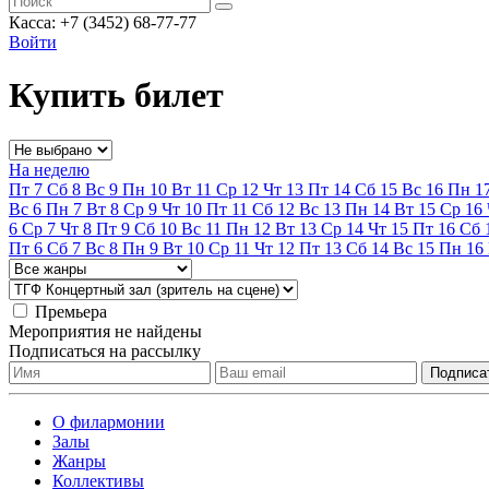
Касса: +7 (3452)
68-77-77
Войти
Купить билет
На неделю
Пт
7
Сб
8
Вс
9
Пн
10
Вт
11
Ср
12
Чт
13
Пт
14
Сб
15
Вс
16
Пн
1
Вс
6
Пн
7
Вт
8
Ср
9
Чт
10
Пт
11
Сб
12
Вс
13
Пн
14
Вт
15
Ср
16
6
Ср
7
Чт
8
Пт
9
Сб
10
Вс
11
Пн
12
Вт
13
Ср
14
Чт
15
Пт
16
Сб
Пт
6
Сб
7
Вс
8
Пн
9
Вт
10
Ср
11
Чт
12
Пт
13
Сб
14
Вс
15
Пн
16
Премьера
Мероприятия не найдены
Подписаться на рассылку
О филармонии
Залы
Жанры
Коллективы