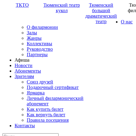
ТКТО
Тюменский театр
Тюменский
Тю
кукол
большой
фил
драматический
театр
О нас
О филармонии
Залы
Жанры
Коллективы
Руководство
Партнеры
Афиша
Новости
Абонементы
Зрителям
Союз друзей
Подарочный сертификат
Ярмарка
Личный филармонический
абонемент
Как купить билет
Как вернуть билет
Правила посещения
Контакты