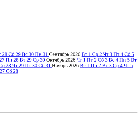
т
28
Сб
29
Вс
30
Пн
31
Сентябрь
2026
Вт
1
Ср
2
Чт
3
Пт
4
Сб
5
27
Пн
28
Вт
29
Ср
30
Октябрь
2026
Чт
1
Пт
2
Сб
3
Вс
4
Пн
5
Вт
Ср
28
Чт
29
Пт
30
Сб
31
Ноябрь
2026
Вс
1
Пн
2
Вт
3
Ср
4
Чт
5
27
Сб
28