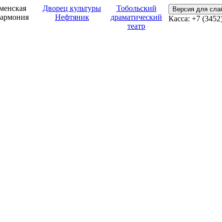
менская
Дворец культуры
Тобольский
Версия для сл
армония
Нефтяник
драматический
Касса: +7 (3452
театр