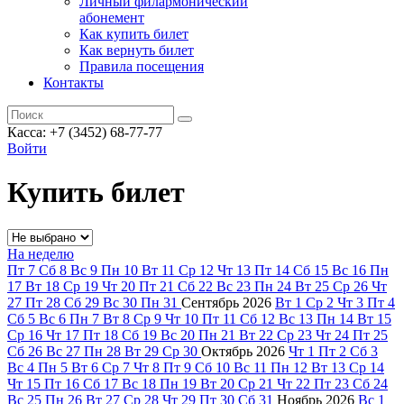
Личный филармонический
абонемент
Как купить билет
Как вернуть билет
Правила посещения
Контакты
Касса: +7 (3452)
68-77-77
Войти
Купить билет
На неделю
Пт
7
Сб
8
Вс
9
Пн
10
Вт
11
Ср
12
Чт
13
Пт
14
Сб
15
Вс
16
Пн
17
Вт
18
Ср
19
Чт
20
Пт
21
Сб
22
Вс
23
Пн
24
Вт
25
Ср
26
Чт
27
Пт
28
Сб
29
Вс
30
Пн
31
Сентябрь
2026
Вт
1
Ср
2
Чт
3
Пт
4
Сб
5
Вс
6
Пн
7
Вт
8
Ср
9
Чт
10
Пт
11
Сб
12
Вс
13
Пн
14
Вт
15
Ср
16
Чт
17
Пт
18
Сб
19
Вс
20
Пн
21
Вт
22
Ср
23
Чт
24
Пт
25
Сб
26
Вс
27
Пн
28
Вт
29
Ср
30
Октябрь
2026
Чт
1
Пт
2
Сб
3
Вс
4
Пн
5
Вт
6
Ср
7
Чт
8
Пт
9
Сб
10
Вс
11
Пн
12
Вт
13
Ср
14
Чт
15
Пт
16
Сб
17
Вс
18
Пн
19
Вт
20
Ср
21
Чт
22
Пт
23
Сб
24
Вс
25
Пн
26
Вт
27
Ср
28
Чт
29
Пт
30
Сб
31
Ноябрь
2026
Вс
1