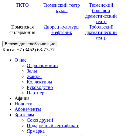
ТКТО
Тюменский театр
Тюменский
кукол
большой
драматический
театр
Тюменская
Дворец культуры
Тобольский
филармония
Нефтяник
драматический
театр
Версия для слабовидящих
Касса: +7 (3452)
68-77-77
О нас
О филармонии
Залы
Жанры
Коллективы
Руководство
Партнеры
Афиша
Новости
Абонементы
Зрителям
Союз друзей
Подарочный сертификат
Ярмарка