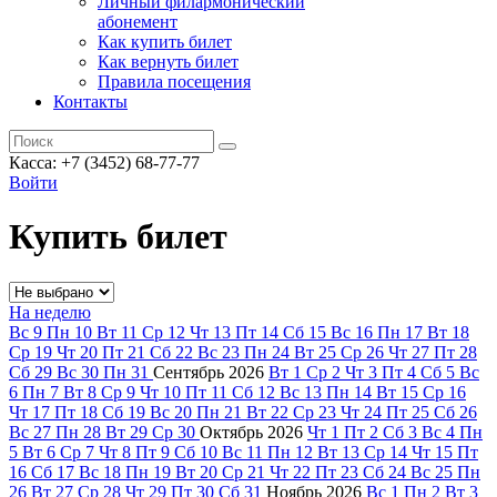
Личный филармонический
абонемент
Как купить билет
Как вернуть билет
Правила посещения
Контакты
Касса: +7 (3452)
68-77-77
Войти
Купить билет
На неделю
Вс
9
Пн
10
Вт
11
Ср
12
Чт
13
Пт
14
Сб
15
Вс
16
Пн
17
Вт
18
Ср
19
Чт
20
Пт
21
Сб
22
Вс
23
Пн
24
Вт
25
Ср
26
Чт
27
Пт
28
Сб
29
Вс
30
Пн
31
Сентябрь
2026
Вт
1
Ср
2
Чт
3
Пт
4
Сб
5
Вс
6
Пн
7
Вт
8
Ср
9
Чт
10
Пт
11
Сб
12
Вс
13
Пн
14
Вт
15
Ср
16
Чт
17
Пт
18
Сб
19
Вс
20
Пн
21
Вт
22
Ср
23
Чт
24
Пт
25
Сб
26
Вс
27
Пн
28
Вт
29
Ср
30
Октябрь
2026
Чт
1
Пт
2
Сб
3
Вс
4
Пн
5
Вт
6
Ср
7
Чт
8
Пт
9
Сб
10
Вс
11
Пн
12
Вт
13
Ср
14
Чт
15
Пт
16
Сб
17
Вс
18
Пн
19
Вт
20
Ср
21
Чт
22
Пт
23
Сб
24
Вс
25
Пн
26
Вт
27
Ср
28
Чт
29
Пт
30
Сб
31
Ноябрь
2026
Вс
1
Пн
2
Вт
3