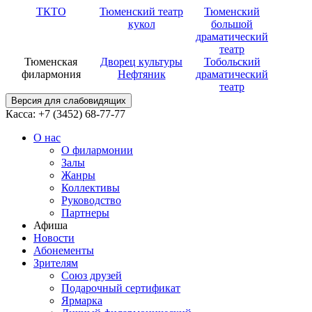
ТКТО
Тюменский театр
Тюменский
кукол
большой
драматический
театр
Тюменская
Дворец культуры
Тобольский
филармония
Нефтяник
драматический
театр
Версия для слабовидящих
Касса: +7 (3452)
68-77-77
О нас
О филармонии
Залы
Жанры
Коллективы
Руководство
Партнеры
Афиша
Новости
Абонементы
Зрителям
Союз друзей
Подарочный сертификат
Ярмарка