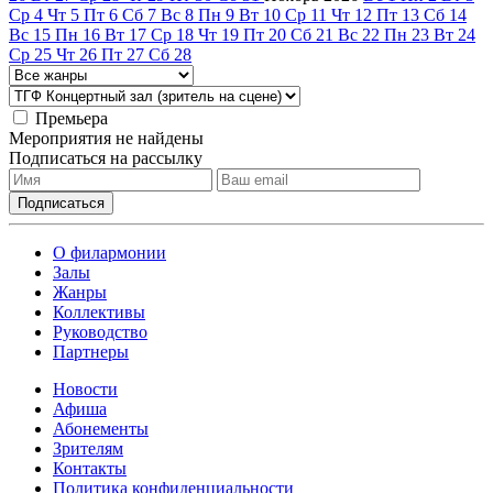
Ср
4
Чт
5
Пт
6
Сб
7
Вс
8
Пн
9
Вт
10
Ср
11
Чт
12
Пт
13
Сб
14
Вс
15
Пн
16
Вт
17
Ср
18
Чт
19
Пт
20
Сб
21
Вс
22
Пн
23
Вт
24
Ср
25
Чт
26
Пт
27
Сб
28
Премьера
Мероприятия не найдены
Подписаться на рассылку
О филармонии
Залы
Жанры
Коллективы
Руководство
Партнеры
Новости
Афиша
Абонементы
Зрителям
Контакты
Политика конфиденциальности