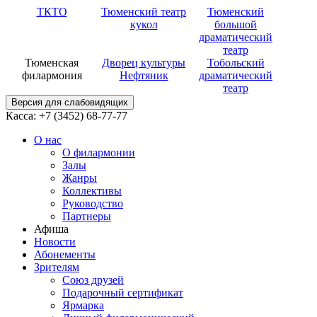
ТКТО
Тюменский театр
Тюменский
кукол
большой
драматический
театр
Тюменская
Дворец культуры
Тобольский
филармония
Нефтяник
драматический
театр
Версия для слабовидящих
Касса: +7 (3452)
68-77-77
О нас
О филармонии
Залы
Жанры
Коллективы
Руководство
Партнеры
Афиша
Новости
Абонементы
Зрителям
Союз друзей
Подарочный сертификат
Ярмарка