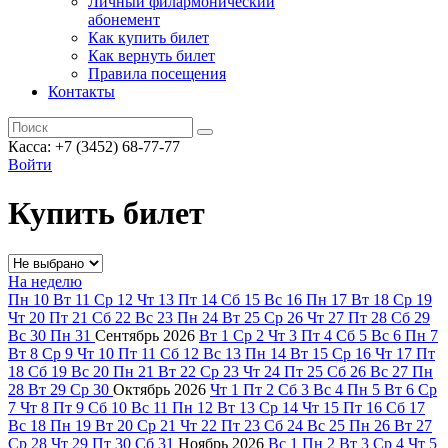
Личный филармонический
абонемент
Как купить билет
Как вернуть билет
Правила посещения
Контакты
Касса: +7 (3452)
68-77-77
Войти
Купить билет
На неделю
Пн
10
Вт
11
Ср
12
Чт
13
Пт
14
Сб
15
Вс
16
Пн
17
Вт
18
Ср
19
Чт
20
Пт
21
Сб
22
Вс
23
Пн
24
Вт
25
Ср
26
Чт
27
Пт
28
Сб
29
Вс
30
Пн
31
Сентябрь
2026
Вт
1
Ср
2
Чт
3
Пт
4
Сб
5
Вс
6
Пн
7
Вт
8
Ср
9
Чт
10
Пт
11
Сб
12
Вс
13
Пн
14
Вт
15
Ср
16
Чт
17
Пт
18
Сб
19
Вс
20
Пн
21
Вт
22
Ср
23
Чт
24
Пт
25
Сб
26
Вс
27
Пн
28
Вт
29
Ср
30
Октябрь
2026
Чт
1
Пт
2
Сб
3
Вс
4
Пн
5
Вт
6
Ср
7
Чт
8
Пт
9
Сб
10
Вс
11
Пн
12
Вт
13
Ср
14
Чт
15
Пт
16
Сб
17
Вс
18
Пн
19
Вт
20
Ср
21
Чт
22
Пт
23
Сб
24
Вс
25
Пн
26
Вт
27
Ср
28
Чт
29
Пт
30
Сб
31
Ноябрь
2026
Вс
1
Пн
2
Вт
3
Ср
4
Чт
5