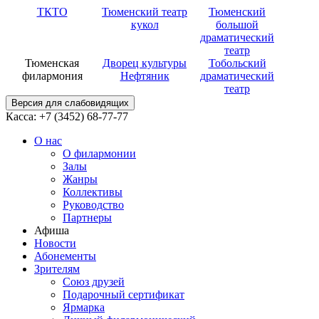
ТКТО
Тюменский театр
Тюменский
кукол
большой
драматический
театр
Тюменская
Дворец культуры
Тобольский
филармония
Нефтяник
драматический
театр
Версия для слабовидящих
Касса: +7 (3452)
68-77-77
О нас
О филармонии
Залы
Жанры
Коллективы
Руководство
Партнеры
Афиша
Новости
Абонементы
Зрителям
Союз друзей
Подарочный сертификат
Ярмарка