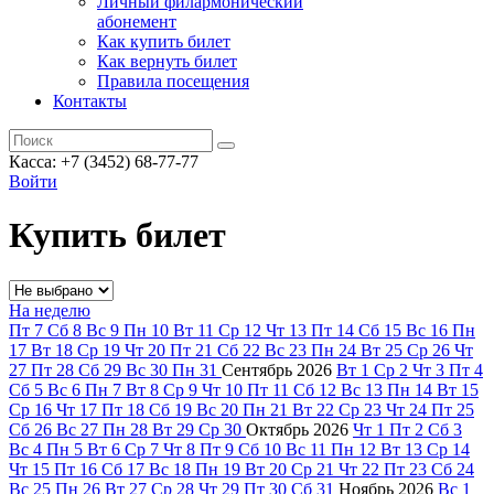
Личный филармонический
абонемент
Как купить билет
Как вернуть билет
Правила посещения
Контакты
Касса: +7 (3452)
68-77-77
Войти
Купить билет
На неделю
Пт
7
Сб
8
Вс
9
Пн
10
Вт
11
Ср
12
Чт
13
Пт
14
Сб
15
Вс
16
Пн
17
Вт
18
Ср
19
Чт
20
Пт
21
Сб
22
Вс
23
Пн
24
Вт
25
Ср
26
Чт
27
Пт
28
Сб
29
Вс
30
Пн
31
Сентябрь
2026
Вт
1
Ср
2
Чт
3
Пт
4
Сб
5
Вс
6
Пн
7
Вт
8
Ср
9
Чт
10
Пт
11
Сб
12
Вс
13
Пн
14
Вт
15
Ср
16
Чт
17
Пт
18
Сб
19
Вс
20
Пн
21
Вт
22
Ср
23
Чт
24
Пт
25
Сб
26
Вс
27
Пн
28
Вт
29
Ср
30
Октябрь
2026
Чт
1
Пт
2
Сб
3
Вс
4
Пн
5
Вт
6
Ср
7
Чт
8
Пт
9
Сб
10
Вс
11
Пн
12
Вт
13
Ср
14
Чт
15
Пт
16
Сб
17
Вс
18
Пн
19
Вт
20
Ср
21
Чт
22
Пт
23
Сб
24
Вс
25
Пн
26
Вт
27
Ср
28
Чт
29
Пт
30
Сб
31
Ноябрь
2026
Вс
1