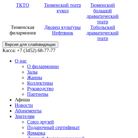
ТКТО
Тюменский театр
Тюменский
кукол
большой
драматический
театр
Тюменская
Дворец культуры
Тобольский
филармония
Нефтяник
драматический
театр
Версия для слабовидящих
Касса: +7 (3452)
68-77-77
О нас
О филармонии
Залы
Жанры
Коллективы
Руководство
Партнеры
Афиша
Новости
Абонементы
Зрителям
Союз друзей
Подарочный сертификат
Ярмарка