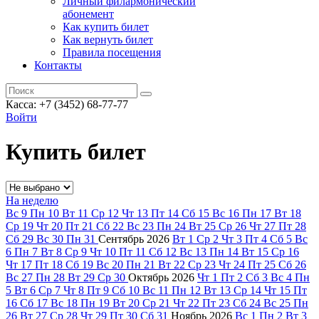
Личный филармонический
абонемент
Как купить билет
Как вернуть билет
Правила посещения
Контакты
Касса: +7 (3452)
68-77-77
Войти
Купить билет
На неделю
Вс
9
Пн
10
Вт
11
Ср
12
Чт
13
Пт
14
Сб
15
Вс
16
Пн
17
Вт
18
Ср
19
Чт
20
Пт
21
Сб
22
Вс
23
Пн
24
Вт
25
Ср
26
Чт
27
Пт
28
Сб
29
Вс
30
Пн
31
Сентябрь
2026
Вт
1
Ср
2
Чт
3
Пт
4
Сб
5
Вс
6
Пн
7
Вт
8
Ср
9
Чт
10
Пт
11
Сб
12
Вс
13
Пн
14
Вт
15
Ср
16
Чт
17
Пт
18
Сб
19
Вс
20
Пн
21
Вт
22
Ср
23
Чт
24
Пт
25
Сб
26
Вс
27
Пн
28
Вт
29
Ср
30
Октябрь
2026
Чт
1
Пт
2
Сб
3
Вс
4
Пн
5
Вт
6
Ср
7
Чт
8
Пт
9
Сб
10
Вс
11
Пн
12
Вт
13
Ср
14
Чт
15
Пт
16
Сб
17
Вс
18
Пн
19
Вт
20
Ср
21
Чт
22
Пт
23
Сб
24
Вс
25
Пн
26
Вт
27
Ср
28
Чт
29
Пт
30
Сб
31
Ноябрь
2026
Вс
1
Пн
2
Вт
3