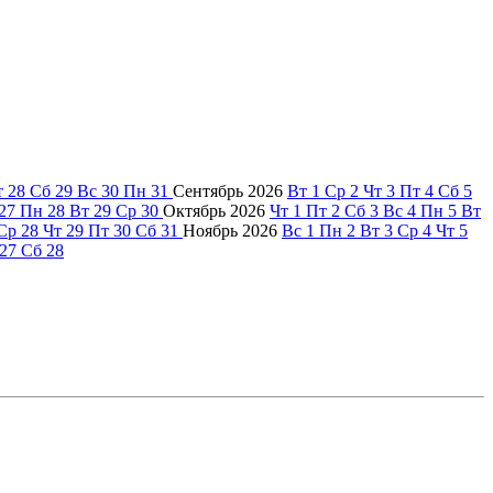
т
28
Сб
29
Вс
30
Пн
31
Сентябрь
2026
Вт
1
Ср
2
Чт
3
Пт
4
Сб
5
27
Пн
28
Вт
29
Ср
30
Октябрь
2026
Чт
1
Пт
2
Сб
3
Вс
4
Пн
5
Вт
Ср
28
Чт
29
Пт
30
Сб
31
Ноябрь
2026
Вс
1
Пн
2
Вт
3
Ср
4
Чт
5
27
Сб
28