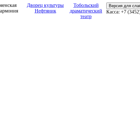
менская
Дворец культуры
Тобольский
Версия для сл
армония
Нефтяник
драматический
Касса: +7 (3452
театр