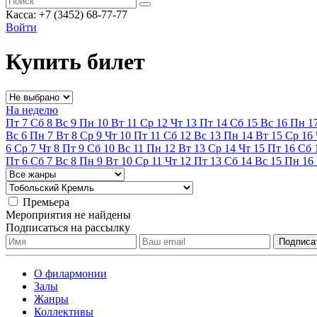
Касса: +7 (3452)
68-77-77
Войти
Купить билет
На неделю
Пт
7
Сб
8
Вс
9
Пн
10
Вт
11
Ср
12
Чт
13
Пт
14
Сб
15
Вс
16
Пн
1
Вс
6
Пн
7
Вт
8
Ср
9
Чт
10
Пт
11
Сб
12
Вс
13
Пн
14
Вт
15
Ср
16
6
Ср
7
Чт
8
Пт
9
Сб
10
Вс
11
Пн
12
Вт
13
Ср
14
Чт
15
Пт
16
Сб
Пт
6
Сб
7
Вс
8
Пн
9
Вт
10
Ср
11
Чт
12
Пт
13
Сб
14
Вс
15
Пн
16
Премьера
Мероприятия не найдены
Подписаться на рассылку
О филармонии
Залы
Жанры
Коллективы