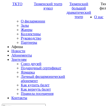
ТКТО
Тюменский театр
Тюменский
Тю
кукол
большой
фил
драматический
театр
О нас
О филармонии
Залы
Жанры
Коллективы
Руководство
Партнеры
Афиша
Новости
Абонементы
Зрителям
Союз друзей
Подарочный сертификат
Ярмарка
Личный филармонический
абонемент
Как купить билет
Как вернуть билет
Правила посещения
Контакты