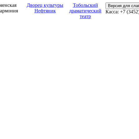
менская
Дворец культуры
Тобольский
Версия для сл
армония
Нефтяник
драматический
Касса: +7 (3452
театр