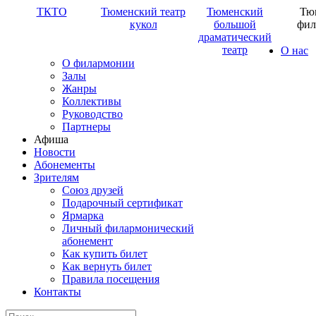
ТКТО
Тюменский театр
Тюменский
Тю
кукол
большой
фил
драматический
театр
О нас
О филармонии
Залы
Жанры
Коллективы
Руководство
Партнеры
Афиша
Новости
Абонементы
Зрителям
Союз друзей
Подарочный сертификат
Ярмарка
Личный филармонический
абонемент
Как купить билет
Как вернуть билет
Правила посещения
Контакты