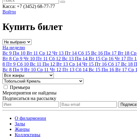
Касса: +7 (3452)
68-77-77
Войти
Купить билет
На неделю
Вс
9
Пн
10
Вт
11
Ср
12
Чт
13
Пт
14
Сб
15
Вс
16
Пн
17
Вт
18
Ср
Вт
8
Ср
9
Чт
10
Пт
11
Сб
12
Вс
13
Пн
14
Вт
15
Ср
16
Чт
17
Пт
1
8
Пт
9
Сб
10
Вс
11
Пн
12
Вт
13
Ср
14
Чт
15
Пт
16
Сб
17
Вс
18
Вс
8
Пн
9
Вт
10
Ср
11
Чт
12
Пт
13
Сб
14
Вс
15
Пн
16
Вт
17
Ср
Премьера
Мероприятия не найдены
Подписаться на рассылку
О филармонии
Залы
Жанры
Коллективы