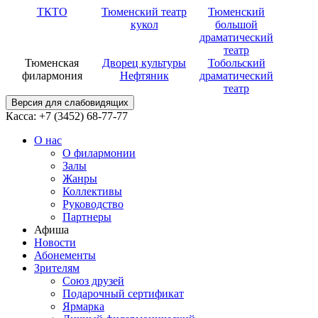
ТКТО
Тюменский театр
Тюменский
кукол
большой
драматический
театр
Тюменская
Дворец культуры
Тобольский
филармония
Нефтяник
драматический
театр
Версия для слабовидящих
Касса: +7 (3452)
68-77-77
О нас
О филармонии
Залы
Жанры
Коллективы
Руководство
Партнеры
Афиша
Новости
Абонементы
Зрителям
Союз друзей
Подарочный сертификат
Ярмарка