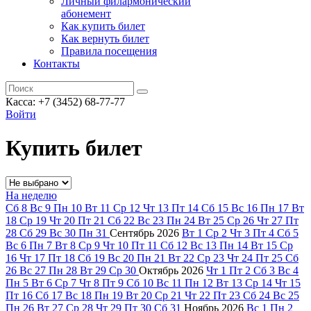
Личный филармонический
абонемент
Как купить билет
Как вернуть билет
Правила посещения
Контакты
Касса: +7 (3452)
68-77-77
Войти
Купить билет
На неделю
Сб
8
Вс
9
Пн
10
Вт
11
Ср
12
Чт
13
Пт
14
Сб
15
Вс
16
Пн
17
Вт
18
Ср
19
Чт
20
Пт
21
Сб
22
Вс
23
Пн
24
Вт
25
Ср
26
Чт
27
Пт
28
Сб
29
Вс
30
Пн
31
Сентябрь
2026
Вт
1
Ср
2
Чт
3
Пт
4
Сб
5
Вс
6
Пн
7
Вт
8
Ср
9
Чт
10
Пт
11
Сб
12
Вс
13
Пн
14
Вт
15
Ср
16
Чт
17
Пт
18
Сб
19
Вс
20
Пн
21
Вт
22
Ср
23
Чт
24
Пт
25
Сб
26
Вс
27
Пн
28
Вт
29
Ср
30
Октябрь
2026
Чт
1
Пт
2
Сб
3
Вс
4
Пн
5
Вт
6
Ср
7
Чт
8
Пт
9
Сб
10
Вс
11
Пн
12
Вт
13
Ср
14
Чт
15
Пт
16
Сб
17
Вс
18
Пн
19
Вт
20
Ср
21
Чт
22
Пт
23
Сб
24
Вс
25
Пн
26
Вт
27
Ср
28
Чт
29
Пт
30
Сб
31
Ноябрь
2026
Вс
1
Пн
2