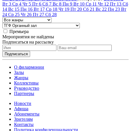
Вт
3
Ср
4
Чт
5
Пт
6
Сб
7
Вс
8
Пн
9
Вт
10
Ср
11
Чт
12
Пт
13
Сб
14
Вс
15
Пн
16
Вт
17
Ср
18
Чт
19
Пт
20
Сб
21
Вс
22
Пн
23
Вт
24
Ср
25
Чт
26
Пт
27
Сб
28
Премьера
Мероприятия не найдены
Подписаться на рассылку
О филармонии
Залы
Жанры
Коллективы
Руководство
Партнеры
Новости
Афиша
Абонементы
Зрителям
Контакты
Политика конфиденциальности