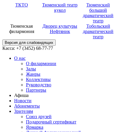
ТКТО
Тюменский театр
Тюменский
кукол
большой
драматический
театр
Тюменская
Дворец культуры
Тобольский
филармония
Нефтяник
драматический
театр
Версия для слабовидящих
Касса: +7 (3452)
68-77-77
О нас
О филармонии
Залы
Жанры
Коллективы
Руководство
Партнеры
Афиша
Новости
Абонементы
Зрителям
Союз друзей
Подарочный сертификат
Ярмарка