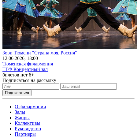
Зори Тюмени "Страна моя, Россия"
12
.06.2026
, 18:00
Тюменская филармония
ТГФ Концертный зал
билетов нет
6+
Подписаться на рассылку
О филармонии
Залы
Жанры
Коллективы
Руководство
Партнеры