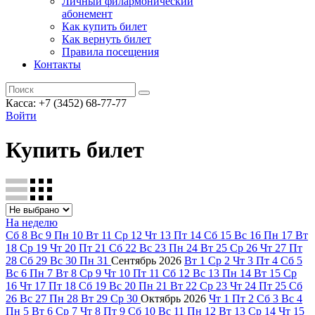
Личный филармонический
абонемент
Как купить билет
Как вернуть билет
Правила посещения
Контакты
Касса: +7 (3452)
68-77-77
Войти
Купить билет
На неделю
Сб
8
Вс
9
Пн
10
Вт
11
Ср
12
Чт
13
Пт
14
Сб
15
Вс
16
Пн
17
Вт
18
Ср
19
Чт
20
Пт
21
Сб
22
Вс
23
Пн
24
Вт
25
Ср
26
Чт
27
Пт
28
Сб
29
Вс
30
Пн
31
Сентябрь
2026
Вт
1
Ср
2
Чт
3
Пт
4
Сб
5
Вс
6
Пн
7
Вт
8
Ср
9
Чт
10
Пт
11
Сб
12
Вс
13
Пн
14
Вт
15
Ср
16
Чт
17
Пт
18
Сб
19
Вс
20
Пн
21
Вт
22
Ср
23
Чт
24
Пт
25
Сб
26
Вс
27
Пн
28
Вт
29
Ср
30
Октябрь
2026
Чт
1
Пт
2
Сб
3
Вс
4
Пн
5
Вт
6
Ср
7
Чт
8
Пт
9
Сб
10
Вс
11
Пн
12
Вт
13
Ср
14
Чт
15