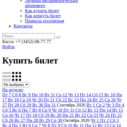
Личный филармонический
абонемент
Как купить билет
Как вернуть билет
Правила посещения
Контакты
Касса: +7 (3452)
68-77-77
Войти
Купить билет
На неделю
Пт
7
Сб
8
Вс
9
Пн
10
Вт
11
Ср
12
Чт
13
Пт
14
Сб
15
Вс
16
Пн
17
Вт
18
Ср
19
Чт
20
Пт
21
Сб
22
Вс
23
Пн
24
Вт
25
Ср
26
Чт
27
Пт
28
Сб
29
Вс
30
Пн
31
Сентябрь
2026
Вт
1
Ср
2
Чт
3
Пт
4
Сб
5
Вс
6
Пн
7
Вт
8
Ср
9
Чт
10
Пт
11
Сб
12
Вс
13
Пн
14
Вт
15
Ср
16
Чт
17
Пт
18
Сб
19
Вс
20
Пн
21
Вт
22
Ср
23
Чт
24
Пт
25
Сб
26
Вс
27
Пн
28
Вт
29
Ср
30
Октябрь
2026
Чт
1
Пт
2
Сб
3
Вс
4
Пн
5
Вт
6
Ср
7
Чт
8
Пт
9
Сб
10
Вс
11
Пн
12
Вт
13
Ср
14