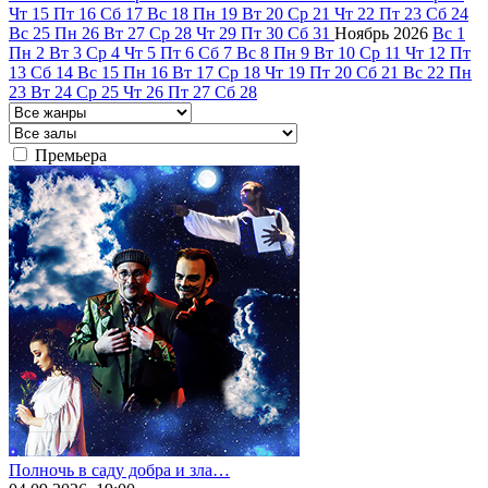
Чт
15
Пт
16
Сб
17
Вс
18
Пн
19
Вт
20
Ср
21
Чт
22
Пт
23
Сб
24
Вс
25
Пн
26
Вт
27
Ср
28
Чт
29
Пт
30
Сб
31
Ноябрь
2026
Вс
1
Пн
2
Вт
3
Ср
4
Чт
5
Пт
6
Сб
7
Вс
8
Пн
9
Вт
10
Ср
11
Чт
12
Пт
13
Сб
14
Вс
15
Пн
16
Вт
17
Ср
18
Чт
19
Пт
20
Сб
21
Вс
22
Пн
23
Вт
24
Ср
25
Чт
26
Пт
27
Сб
28
Премьера
Полночь в саду добра и зла…