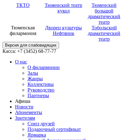
ТКТО
Тюменский театр
Тюменский
кукол
большой
драматический
театр
Тюменская
Дворец культуры
Тобольский
филармония
Нефтяник
драматический
театр
Версия для слабовидящих
Касса: +7 (3452)
68-77-77
О нас
О филармонии
Залы
Жанры
Коллективы
Руководство
Партнеры
Афиша
Новости
Абонементы
Зрителям
Союз друзей
Подарочный сертификат
Ярмарка