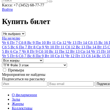
Касса: +7 (3452)
68-77-77
Войти
Купить билет
На неделю
Чт
6
Пт
7
Сб
8
Вс
9
Пн
10
Вт
11
Ср
12
Чт
13
Пт
14
Сб
15
Вс
16
Сб
5
Вс
6
Пн
7
Вт
8
Ср
9
Чт
10
Пт
11
Сб
12
Вс
13
Пн
14
Вт
15
С
5
Вт
6
Ср
7
Чт
8
Пт
9
Сб
10
Вс
11
Пн
12
Вт
13
Ср
14
Чт
15
Пт
1
Чт
5
Пт
6
Сб
7
Вс
8
Пн
9
Вт
10
Ср
11
Чт
12
Пт
13
Сб
14
Вс
15
П
Премьера
Мероприятия не найдены
Подписаться на рассылку
О филармонии
Залы
Жанры
Коллективы