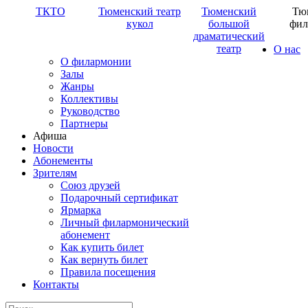
ТКТО
Тюменский театр
Тюменский
Тю
кукол
большой
фил
драматический
театр
О нас
О филармонии
Залы
Жанры
Коллективы
Руководство
Партнеры
Афиша
Новости
Абонементы
Зрителям
Союз друзей
Подарочный сертификат
Ярмарка
Личный филармонический
абонемент
Как купить билет
Как вернуть билет
Правила посещения
Контакты