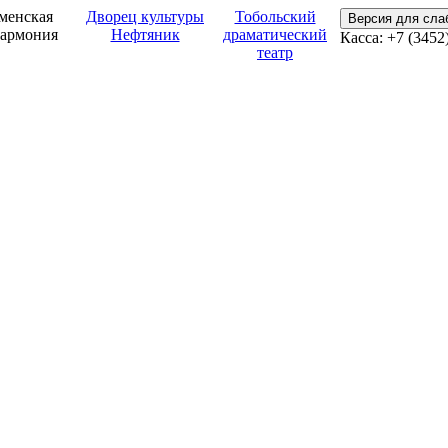
менская
Дворец культуры
Тобольский
Версия для сл
армония
Нефтяник
драматический
Касса: +7 (3452
театр