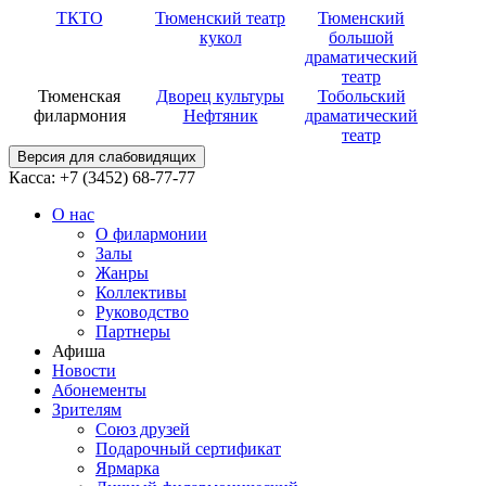
ТКТО
Тюменский театр
Тюменский
кукол
большой
драматический
театр
Тюменская
Дворец культуры
Тобольский
филармония
Нефтяник
драматический
театр
Версия для слабовидящих
Касса: +7 (3452)
68-77-77
О нас
О филармонии
Залы
Жанры
Коллективы
Руководство
Партнеры
Афиша
Новости
Абонементы
Зрителям
Союз друзей
Подарочный сертификат
Ярмарка