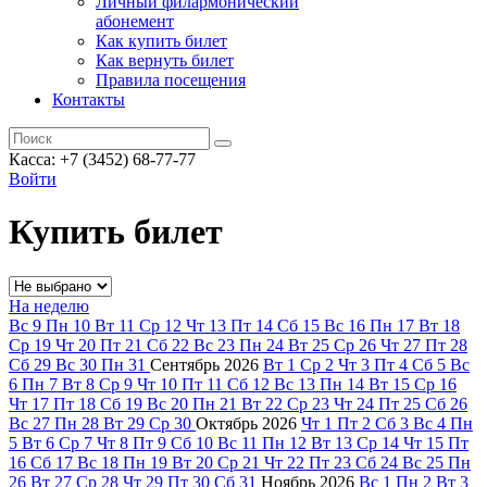
Личный филармонический
абонемент
Как купить билет
Как вернуть билет
Правила посещения
Контакты
Касса: +7 (3452)
68-77-77
Войти
Купить билет
На неделю
Вс
9
Пн
10
Вт
11
Ср
12
Чт
13
Пт
14
Сб
15
Вс
16
Пн
17
Вт
18
Ср
19
Чт
20
Пт
21
Сб
22
Вс
23
Пн
24
Вт
25
Ср
26
Чт
27
Пт
28
Сб
29
Вс
30
Пн
31
Сентябрь
2026
Вт
1
Ср
2
Чт
3
Пт
4
Сб
5
Вс
6
Пн
7
Вт
8
Ср
9
Чт
10
Пт
11
Сб
12
Вс
13
Пн
14
Вт
15
Ср
16
Чт
17
Пт
18
Сб
19
Вс
20
Пн
21
Вт
22
Ср
23
Чт
24
Пт
25
Сб
26
Вс
27
Пн
28
Вт
29
Ср
30
Октябрь
2026
Чт
1
Пт
2
Сб
3
Вс
4
Пн
5
Вт
6
Ср
7
Чт
8
Пт
9
Сб
10
Вс
11
Пн
12
Вт
13
Ср
14
Чт
15
Пт
16
Сб
17
Вс
18
Пн
19
Вт
20
Ср
21
Чт
22
Пт
23
Сб
24
Вс
25
Пн
26
Вт
27
Ср
28
Чт
29
Пт
30
Сб
31
Ноябрь
2026
Вс
1
Пн
2
Вт
3