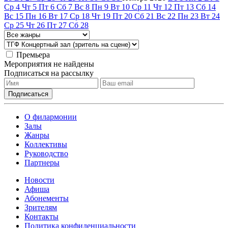
Ср
4
Чт
5
Пт
6
Сб
7
Вс
8
Пн
9
Вт
10
Ср
11
Чт
12
Пт
13
Сб
14
Вс
15
Пн
16
Вт
17
Ср
18
Чт
19
Пт
20
Сб
21
Вс
22
Пн
23
Вт
24
Ср
25
Чт
26
Пт
27
Сб
28
Премьера
Мероприятия не найдены
Подписаться на рассылку
О филармонии
Залы
Жанры
Коллективы
Руководство
Партнеры
Новости
Афиша
Абонементы
Зрителям
Контакты
Политика конфиденциальности