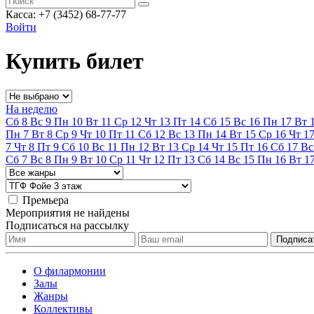
Касса: +7 (3452)
68-77-77
Войти
Купить билет
На неделю
Сб
8
Вс
9
Пн
10
Вт
11
Ср
12
Чт
13
Пт
14
Сб
15
Вс
16
Пн
17
Вт
Пн
7
Вт
8
Ср
9
Чт
10
Пт
11
Сб
12
Вс
13
Пн
14
Вт
15
Ср
16
Чт
1
7
Чт
8
Пт
9
Сб
10
Вс
11
Пн
12
Вт
13
Ср
14
Чт
15
Пт
16
Сб
17
Вс
Сб
7
Вс
8
Пн
9
Вт
10
Ср
11
Чт
12
Пт
13
Сб
14
Вс
15
Пн
16
Вт
1
Премьера
Мероприятия не найдены
Подписаться на рассылку
О филармонии
Залы
Жанры
Коллективы