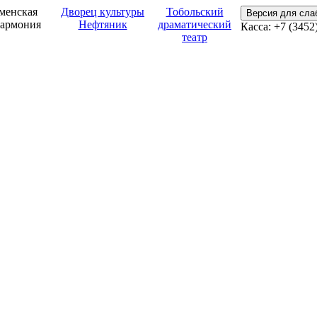
менская
Дворец культуры
Тобольский
Версия для сл
армония
Нефтяник
драматический
Касса: +7 (3452
театр