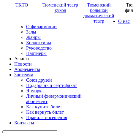
ТКТО
Тюменский театр
Тюменский
Тю
кукол
большой
фил
драматический
театр
О нас
О филармонии
Залы
Жанры
Коллективы
Руководство
Партнеры
Афиша
Новости
Абонементы
Зрителям
Союз друзей
Подарочный сертификат
Ярмарка
Личный филармонический
абонемент
Как купить билет
Как вернуть билет
Правила посещения
Контакты