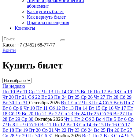
Личный филармонический
абонемент
Как купить билет
Как вернуть билет
Правила посещения
Контакты
Касса: +7 (3452)
68-77-77
Войти
Купить билет
На неделю
Пн
10
Вт
11
Ср
12
Чт
13
Пт
14
Сб
15
Вс
16
Пн
17
Вт
18
Ср
19
Чт
20
Пт
21
Сб
22
Вс
23
Пн
24
Вт
25
Ср
26
Чт
27
Пт
28
Сб
29
Вс
30
Пн
31
Сентябрь
2026
Вт
1
Ср
2
Чт
3
Пт
4
Сб
5
Вс
6
Пн
7
Вт
8
Ср
9
Чт
10
Пт
11
Сб
12
Вс
13
Пн
14
Вт
15
Ср
16
Чт
17
Пт
18
Сб
19
Вс
20
Пн
21
Вт
22
Ср
23
Чт
24
Пт
25
Сб
26
Вс
27
Пн
28
Вт
29
Ср
30
Октябрь
2026
Чт
1
Пт
2
Сб
3
Вс
4
Пн
5
Вт
6
Ср
7
Чт
8
Пт
9
Сб
10
Вс
11
Пн
12
Вт
13
Ср
14
Чт
15
Пт
16
Сб
17
Вс
18
Пн
19
Вт
20
Ср
21
Чт
22
Пт
23
Сб
24
Вс
25
Пн
26
Вт
27
Ср
28
Чт
29
Пт
30
Сб
31
Ноябрь
2026
Вс
1
Пн
2
Вт
3
Ср
4
Чт
5