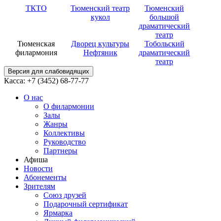
ТКТО
Тюменский театр
Тюменский
кукол
большой
драматический
театр
Тюменская
Дворец культуры
Тобольский
филармония
Нефтяник
драматический
театр
Версия для слабовидящих
Касса: +7 (3452)
68-77-77
О нас
О филармонии
Залы
Жанры
Коллективы
Руководство
Партнеры
Афиша
Новости
Абонементы
Зрителям
Союз друзей
Подарочный сертификат
Ярмарка