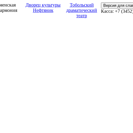
менская
Дворец культуры
Тобольский
Версия для сл
армония
Нефтяник
драматический
Касса: +7 (3452
театр