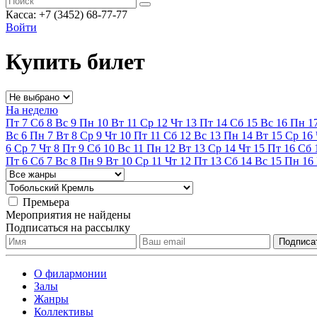
Касса: +7 (3452)
68-77-77
Войти
Купить билет
На неделю
Пт
7
Сб
8
Вс
9
Пн
10
Вт
11
Ср
12
Чт
13
Пт
14
Сб
15
Вс
16
Пн
1
Вс
6
Пн
7
Вт
8
Ср
9
Чт
10
Пт
11
Сб
12
Вс
13
Пн
14
Вт
15
Ср
16
6
Ср
7
Чт
8
Пт
9
Сб
10
Вс
11
Пн
12
Вт
13
Ср
14
Чт
15
Пт
16
Сб
Пт
6
Сб
7
Вс
8
Пн
9
Вт
10
Ср
11
Чт
12
Пт
13
Сб
14
Вс
15
Пн
16
Премьера
Мероприятия не найдены
Подписаться на рассылку
О филармонии
Залы
Жанры
Коллективы