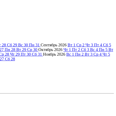
т
28
Сб
29
Вс
30
Пн
31
Сентябрь
2026
Вт
1
Ср
2
Чт
3
Пт
4
Сб
5
27
Пн
28
Вт
29
Ср
30
Октябрь
2026
Чт
1
Пт
2
Сб
3
Вс
4
Пн
5
Вт
Ср
28
Чт
29
Пт
30
Сб
31
Ноябрь
2026
Вс
1
Пн
2
Вт
3
Ср
4
Чт
5
27
Сб
28