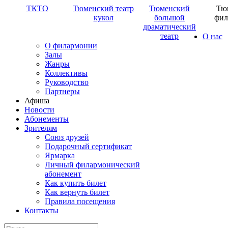
ТКТО
Тюменский театр
Тюменский
Тю
кукол
большой
фил
драматический
театр
О нас
О филармонии
Залы
Жанры
Коллективы
Руководство
Партнеры
Афиша
Новости
Абонементы
Зрителям
Союз друзей
Подарочный сертификат
Ярмарка
Личный филармонический
абонемент
Как купить билет
Как вернуть билет
Правила посещения
Контакты