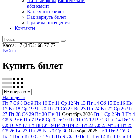
Личный филармонический
абонемент
Как купить билет
Как вернуть билет
Правила посещения
Контакты
Касса: +7 (3452)
68-77-77
Войти
Купить билет
На неделю
Пт
7
Сб
8
Вс
9
Пн
10
Вт
11
Ср
12
Чт
13
Пт
14
Сб
15
Вс
16
Пн
17
Вт
18
Ср
19
Чт
20
Пт
21
Сб
22
Вс
23
Пн
24
Вт
25
Ср
26
Чт
27
Пт
28
Сб
29
Вс
30
Пн
31
Сентябрь
2026
Вт
1
Ср
2
Чт
3
Пт
4
Сб
5
Вс
6
Пн
7
Вт
8
Ср
9
Чт
10
Пт
11
Сб
12
Вс
13
Пн
14
Вт
15
Ср
16
Чт
17
Пт
18
Сб
19
Вс
20
Пн
21
Вт
22
Ср
23
Чт
24
Пт
25
Сб
26
Вс
27
Пн
28
Вт
29
Ср
30
Октябрь
2026
Чт
1
Пт
2
Сб
3
Вс
4
Пн
5
Вт
6
Ср
7
Чт
8
Пт
9
Сб
10
Вс
11
Пн
12
Вт
13
Ср
14