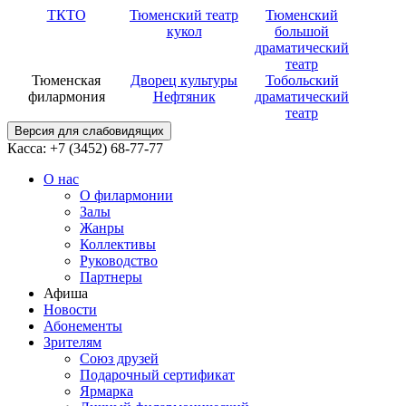
ТКТО
Тюменский театр
Тюменский
кукол
большой
драматический
театр
Тюменская
Дворец культуры
Тобольский
филармония
Нефтяник
драматический
театр
Версия для слабовидящих
Касса: +7 (3452)
68-77-77
О нас
О филармонии
Залы
Жанры
Коллективы
Руководство
Партнеры
Афиша
Новости
Абонементы
Зрителям
Союз друзей
Подарочный сертификат
Ярмарка