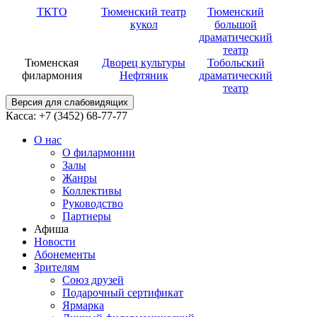
ТКТО
Тюменский театр
Тюменский
кукол
большой
драматический
театр
Тюменская
Дворец культуры
Тобольский
филармония
Нефтяник
драматический
театр
Версия для слабовидящих
Касса: +7 (3452)
68-77-77
О нас
О филармонии
Залы
Жанры
Коллективы
Руководство
Партнеры
Афиша
Новости
Абонементы
Зрителям
Союз друзей
Подарочный сертификат
Ярмарка