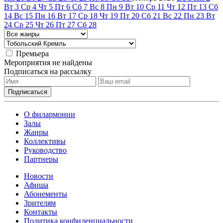
Вт
3
Ср
4
Чт
5
Пт
6
Сб
7
Вс
8
Пн
9
Вт
10
Ср
11
Чт
12
Пт
13
Сб
14
Вс
15
Пн
16
Вт
17
Ср
18
Чт
19
Пт
20
Сб
21
Вс
22
Пн
23
Вт
24
Ср
25
Чт
26
Пт
27
Сб
28
Премьера
Мероприятия не найдены
Подписаться на рассылку
О филармонии
Залы
Жанры
Коллективы
Руководство
Партнеры
Новости
Афиша
Абонементы
Зрителям
Контакты
Политика конфиденциальности