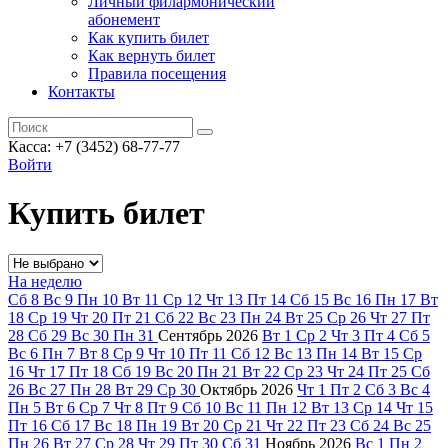
Личный филармонический
абонемент
Как купить билет
Как вернуть билет
Правила посещения
Контакты
Касса: +7 (3452)
68-77-77
Войти
Купить билет
На неделю
Сб
8
Вс
9
Пн
10
Вт
11
Ср
12
Чт
13
Пт
14
Сб
15
Вс
16
Пн
17
Вт
18
Ср
19
Чт
20
Пт
21
Сб
22
Вс
23
Пн
24
Вт
25
Ср
26
Чт
27
Пт
28
Сб
29
Вс
30
Пн
31
Сентябрь
2026
Вт
1
Ср
2
Чт
3
Пт
4
Сб
5
Вс
6
Пн
7
Вт
8
Ср
9
Чт
10
Пт
11
Сб
12
Вс
13
Пн
14
Вт
15
Ср
16
Чт
17
Пт
18
Сб
19
Вс
20
Пн
21
Вт
22
Ср
23
Чт
24
Пт
25
Сб
26
Вс
27
Пн
28
Вт
29
Ср
30
Октябрь
2026
Чт
1
Пт
2
Сб
3
Вс
4
Пн
5
Вт
6
Ср
7
Чт
8
Пт
9
Сб
10
Вс
11
Пн
12
Вт
13
Ср
14
Чт
15
Пт
16
Сб
17
Вс
18
Пн
19
Вт
20
Ср
21
Чт
22
Пт
23
Сб
24
Вс
25
Пн
26
Вт
27
Ср
28
Чт
29
Пт
30
Сб
31
Ноябрь
2026
Вс
1
Пн
2