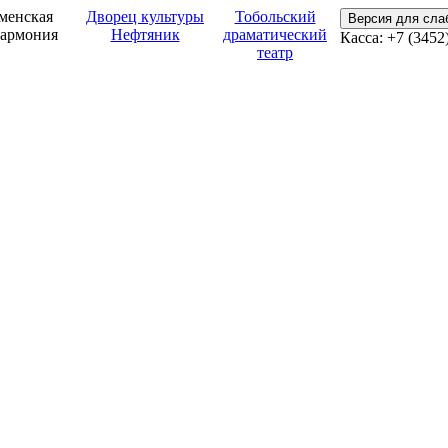
менская
Дворец культуры
Тобольский
Версия для сл
армония
Нефтяник
драматический
Касса: +7 (3452
театр