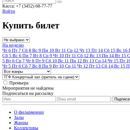
Касса: +7 (3452)
68-77-77
Войти
Купить билет
На неделю
Чт
6
Пт
7
Сб
8
Вс
9
Пн
10
Вт
11
Ср
12
Чт
13
Пт
14
Сб
15
Вс
16
Сб
5
Вс
6
Пн
7
Вт
8
Ср
9
Чт
10
Пт
11
Сб
12
Вс
13
Пн
14
Вт
15
С
5
Вт
6
Ср
7
Чт
8
Пт
9
Сб
10
Вс
11
Пн
12
Вт
13
Ср
14
Чт
15
Пт
1
Чт
5
Пт
6
Сб
7
Вс
8
Пн
9
Вт
10
Ср
11
Чт
12
Пт
13
Сб
14
Вс
15
П
Премьера
Мероприятия не найдены
Подписаться на рассылку
О филармонии
Залы
Жанры
Коллективы