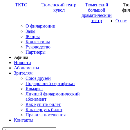
ТКТО
Тюменский театр
Тюменский
Тю
кукол
большой
фил
драматический
театр
О нас
О филармонии
Залы
Жанры
Коллективы
Руководство
Партнеры
Афиша
Новости
Абонементы
Зрителям
Союз друзей
Подарочный сертификат
Ярмарка
Личный филармонический
абонемент
Как купить билет
Как вернуть билет
Правила посещения
Контакты