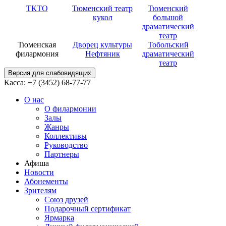
ТКТО
Тюменский театр
Тюменский
кукол
большой
драматический
театр
Тюменская
Дворец культуры
Тобольский
филармония
Нефтяник
драматический
театр
Версия для слабовидящих
Касса: +7 (3452)
68-77-77
О нас
О филармонии
Залы
Жанры
Коллективы
Руководство
Партнеры
Афиша
Новости
Абонементы
Зрителям
Союз друзей
Подарочный сертификат
Ярмарка