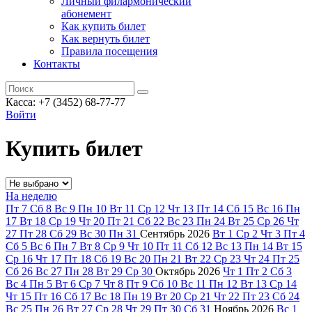
Личный филармонический
абонемент
Как купить билет
Как вернуть билет
Правила посещения
Контакты
Касса: +7 (3452)
68-77-77
Войти
Купить билет
На неделю
Пт
7
Сб
8
Вс
9
Пн
10
Вт
11
Ср
12
Чт
13
Пт
14
Сб
15
Вс
16
Пн
17
Вт
18
Ср
19
Чт
20
Пт
21
Сб
22
Вс
23
Пн
24
Вт
25
Ср
26
Чт
27
Пт
28
Сб
29
Вс
30
Пн
31
Сентябрь
2026
Вт
1
Ср
2
Чт
3
Пт
4
Сб
5
Вс
6
Пн
7
Вт
8
Ср
9
Чт
10
Пт
11
Сб
12
Вс
13
Пн
14
Вт
15
Ср
16
Чт
17
Пт
18
Сб
19
Вс
20
Пн
21
Вт
22
Ср
23
Чт
24
Пт
25
Сб
26
Вс
27
Пн
28
Вт
29
Ср
30
Октябрь
2026
Чт
1
Пт
2
Сб
3
Вс
4
Пн
5
Вт
6
Ср
7
Чт
8
Пт
9
Сб
10
Вс
11
Пн
12
Вт
13
Ср
14
Чт
15
Пт
16
Сб
17
Вс
18
Пн
19
Вт
20
Ср
21
Чт
22
Пт
23
Сб
24
Вс
25
Пн
26
Вт
27
Ср
28
Чт
29
Пт
30
Сб
31
Ноябрь
2026
Вс
1