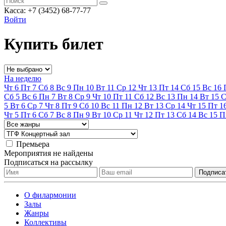
Касса: +7 (3452)
68-77-77
Войти
Купить билет
На неделю
Чт
6
Пт
7
Сб
8
Вс
9
Пн
10
Вт
11
Ср
12
Чт
13
Пт
14
Сб
15
Вс
16
Сб
5
Вс
6
Пн
7
Вт
8
Ср
9
Чт
10
Пт
11
Сб
12
Вс
13
Пн
14
Вт
15
С
5
Вт
6
Ср
7
Чт
8
Пт
9
Сб
10
Вс
11
Пн
12
Вт
13
Ср
14
Чт
15
Пт
1
Чт
5
Пт
6
Сб
7
Вс
8
Пн
9
Вт
10
Ср
11
Чт
12
Пт
13
Сб
14
Вс
15
П
Премьера
Мероприятия не найдены
Подписаться на рассылку
О филармонии
Залы
Жанры
Коллективы