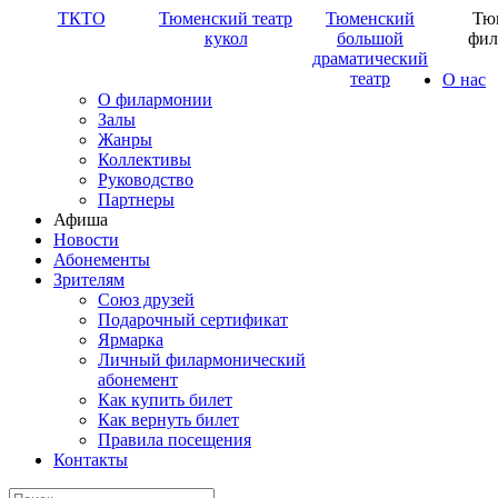
ТКТО
Тюменский театр
Тюменский
Тю
кукол
большой
фил
драматический
театр
О нас
О филармонии
Залы
Жанры
Коллективы
Руководство
Партнеры
Афиша
Новости
Абонементы
Зрителям
Союз друзей
Подарочный сертификат
Ярмарка
Личный филармонический
абонемент
Как купить билет
Как вернуть билет
Правила посещения
Контакты