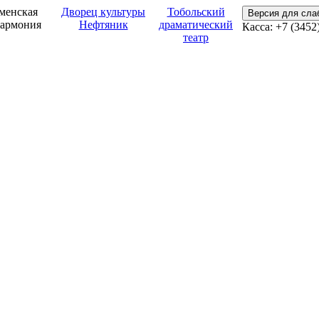
менская
Дворец культуры
Тобольский
Версия для сл
армония
Нефтяник
драматический
Касса: +7 (3452
театр