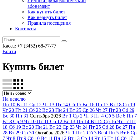
Личный филармонический
абонемент
Как купить билет
Как вернуть билет
Правила посещения
Контакты
Касса: +7 (3452)
68-77-77
Войти
Купить билет
На неделю
Пн
10
Вт
11
Ср
12
Чт
13
Пт
14
Сб
15
Вс
16
Пн
17
Вт
18
Ср
19
Чт
20
Пт
21
Сб
22
Вс
23
Пн
24
Вт
25
Ср
26
Чт
27
Пт
28
Сб
29
Вс
30
Пн
31
Сентябрь
2026
Вт
1
Ср
2
Чт
3
Пт
4
Сб
5
Вс
6
Пн
7
Вт
8
Ср
9
Чт
10
Пт
11
Сб
12
Вс
13
Пн
14
Вт
15
Ср
16
Чт
17
Пт
18
Сб
19
Вс
20
Пн
21
Вт
22
Ср
23
Чт
24
Пт
25
Сб
26
Вс
27
Пн
28
Вт
29
Ср
30
Октябрь
2026
Чт
1
Пт
2
Сб
3
Вс
4
Пн
5
Вт
6
Ср
7
Чт
8
Пт
9
Сб
10
Вс
11
Пн
12
Вт
13
Ср
14
Чт
15
Пт
16
Сб
17