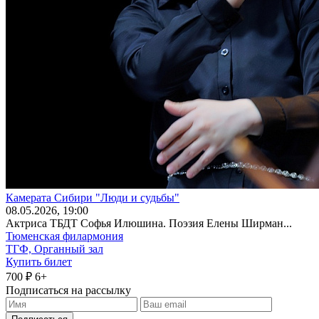
Камерата Сибири "Люди и судьбы"
08
.05.2026
, 19:00
Актриса ТБДТ Софья Илюшина. Поэзия Елены Ширман...
Тюменская филармония
ТГФ, Органный зал
Купить билет
700 ₽
6+
Подписаться на рассылку