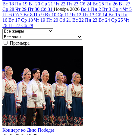
Вс
18
Пн
19
Вт
20
Ср
21
Чт
22
Пт
23
Сб
24
Вс
25
Пн
26
Вт
27
Ср
28
Чт
29
Пт
30
Сб
31
Ноябрь
2026
Вс
1
Пн
2
Вт
3
Ср
4
Чт
5
Пт
6
Сб
7
Вс
8
Пн
9
Вт
10
Ср
11
Чт
12
Пт
13
Сб
14
Вс
15
Пн
16
Вт
17
Ср
18
Чт
19
Пт
20
Сб
21
Вс
22
Пн
23
Вт
24
Ср
25
Чт
26
Пт
27
Сб
28
Премьера
Концерт ко Дню Победы