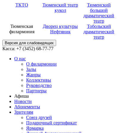
ТКТО
Тюменский театр
Тюменский
кукол
большой
драматический
театр
Тюменская
Дворец культуры
Тобольский
филармония
Нефтяник
драматический
театр
Версия для слабовидящих
Касса: +7 (3452)
68-77-77
О нас
О филармонии
Залы
Жанры
Коллективы
Руководство
Партнеры
Афиша
Новости
Абонементы
Зрителям
Союз друзей
Подарочный сертификат
Ярмарка