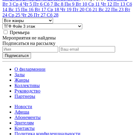
Вт
3
Ср
4
Чт
5
Пт
6
Сб
7
Вс
8
Пн
9
Вт
10
Ср
11
Чт
12
Пт
13
Сб
14
Вс
15
Пн
16
Вт
17
Ср
18
Чт
19
Пт
20
Сб
21
Вс
22
Пн
23
Вт
24
Ср
25
Чт
26
Пт
27
Сб
28
Премьера
Мероприятия не найдены
Подписаться на рассылку
О филармонии
Залы
Жанры
Коллективы
Руководство
Партнеры
Новости
Афиша
Абонементы
Зрителям
Контакты
Политика конфиденциальности