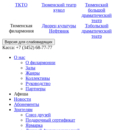
ТКТО
Тюменский театр
Тюменский
кукол
большой
драматический
театр
Тюменская
Дворец культуры
Тобольский
филармония
Нефтяник
драматический
театр
Версия для слабовидящих
Касса: +7 (3452)
68-77-77
О нас
О филармонии
Залы
Жанры
Коллективы
Руководство
Партнеры
Афиша
Новости
Абонементы
Зрителям
Союз друзей
Подарочный сертификат
Ярмарка