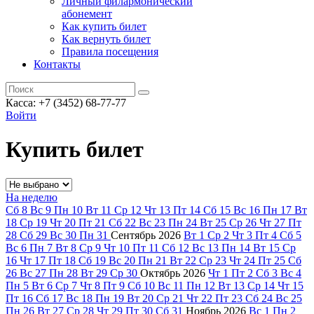
Личный филармонический
абонемент
Как купить билет
Как вернуть билет
Правила посещения
Контакты
Касса: +7 (3452)
68-77-77
Войти
Купить билет
На неделю
Сб
8
Вс
9
Пн
10
Вт
11
Ср
12
Чт
13
Пт
14
Сб
15
Вс
16
Пн
17
Вт
18
Ср
19
Чт
20
Пт
21
Сб
22
Вс
23
Пн
24
Вт
25
Ср
26
Чт
27
Пт
28
Сб
29
Вс
30
Пн
31
Сентябрь
2026
Вт
1
Ср
2
Чт
3
Пт
4
Сб
5
Вс
6
Пн
7
Вт
8
Ср
9
Чт
10
Пт
11
Сб
12
Вс
13
Пн
14
Вт
15
Ср
16
Чт
17
Пт
18
Сб
19
Вс
20
Пн
21
Вт
22
Ср
23
Чт
24
Пт
25
Сб
26
Вс
27
Пн
28
Вт
29
Ср
30
Октябрь
2026
Чт
1
Пт
2
Сб
3
Вс
4
Пн
5
Вт
6
Ср
7
Чт
8
Пт
9
Сб
10
Вс
11
Пн
12
Вт
13
Ср
14
Чт
15
Пт
16
Сб
17
Вс
18
Пн
19
Вт
20
Ср
21
Чт
22
Пт
23
Сб
24
Вс
25
Пн
26
Вт
27
Ср
28
Чт
29
Пт
30
Сб
31
Ноябрь
2026
Вс
1
Пн
2