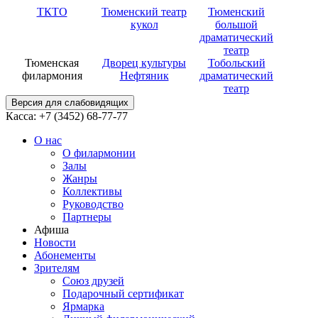
ТКТО
Тюменский театр
Тюменский
кукол
большой
драматический
театр
Тюменская
Дворец культуры
Тобольский
филармония
Нефтяник
драматический
театр
Версия для слабовидящих
Касса: +7 (3452)
68-77-77
О нас
О филармонии
Залы
Жанры
Коллективы
Руководство
Партнеры
Афиша
Новости
Абонементы
Зрителям
Союз друзей
Подарочный сертификат
Ярмарка