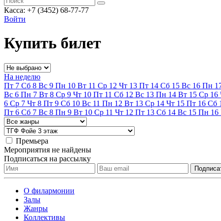
Касса: +7 (3452)
68-77-77
Войти
Купить билет
На неделю
Пт
7
Сб
8
Вс
9
Пн
10
Вт
11
Ср
12
Чт
13
Пт
14
Сб
15
Вс
16
Пн
1
Вс
6
Пн
7
Вт
8
Ср
9
Чт
10
Пт
11
Сб
12
Вс
13
Пн
14
Вт
15
Ср
16
6
Ср
7
Чт
8
Пт
9
Сб
10
Вс
11
Пн
12
Вт
13
Ср
14
Чт
15
Пт
16
Сб
Пт
6
Сб
7
Вс
8
Пн
9
Вт
10
Ср
11
Чт
12
Пт
13
Сб
14
Вс
15
Пн
16
Премьера
Мероприятия не найдены
Подписаться на рассылку
О филармонии
Залы
Жанры
Коллективы