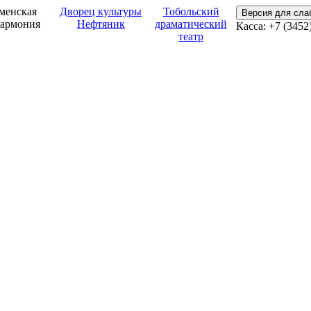
менская
Дворец культуры
Тобольский
Версия для сл
армония
Нефтяник
драматический
Касса: +7 (3452
театр