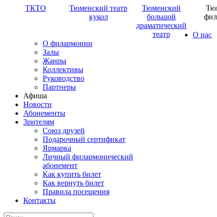
ТКТО
Тюменский театр
Тюменский
Тю
кукол
большой
фил
драматический
театр
О нас
О филармонии
Залы
Жанры
Коллективы
Руководство
Партнеры
Афиша
Новости
Абонементы
Зрителям
Союз друзей
Подарочный сертификат
Ярмарка
Личный филармонический
абонемент
Как купить билет
Как вернуть билет
Правила посещения
Контакты