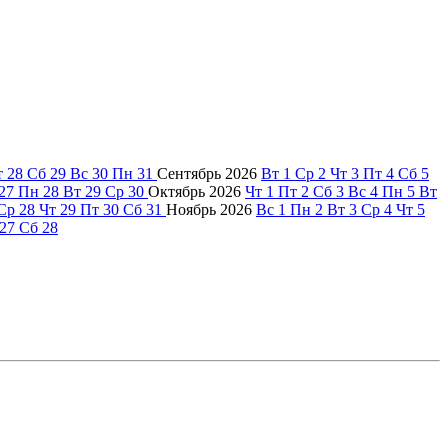
т
28
Сб
29
Вс
30
Пн
31
Сентябрь
2026
Вт
1
Ср
2
Чт
3
Пт
4
Сб
5
27
Пн
28
Вт
29
Ср
30
Октябрь
2026
Чт
1
Пт
2
Сб
3
Вс
4
Пн
5
Вт
Ср
28
Чт
29
Пт
30
Сб
31
Ноябрь
2026
Вс
1
Пн
2
Вт
3
Ср
4
Чт
5
27
Сб
28