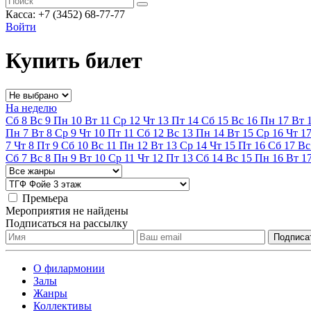
Касса: +7 (3452)
68-77-77
Войти
Купить билет
На неделю
Сб
8
Вс
9
Пн
10
Вт
11
Ср
12
Чт
13
Пт
14
Сб
15
Вс
16
Пн
17
Вт
Пн
7
Вт
8
Ср
9
Чт
10
Пт
11
Сб
12
Вс
13
Пн
14
Вт
15
Ср
16
Чт
1
7
Чт
8
Пт
9
Сб
10
Вс
11
Пн
12
Вт
13
Ср
14
Чт
15
Пт
16
Сб
17
Вс
Сб
7
Вс
8
Пн
9
Вт
10
Ср
11
Чт
12
Пт
13
Сб
14
Вс
15
Пн
16
Вт
1
Премьера
Мероприятия не найдены
Подписаться на рассылку
О филармонии
Залы
Жанры
Коллективы