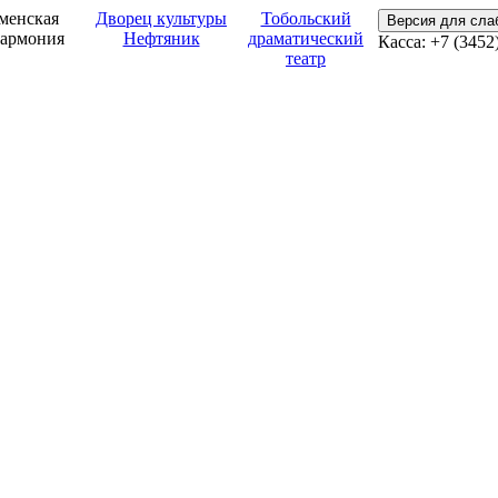
менская
Дворец культуры
Тобольский
Версия для сл
армония
Нефтяник
драматический
Касса: +7 (3452
театр