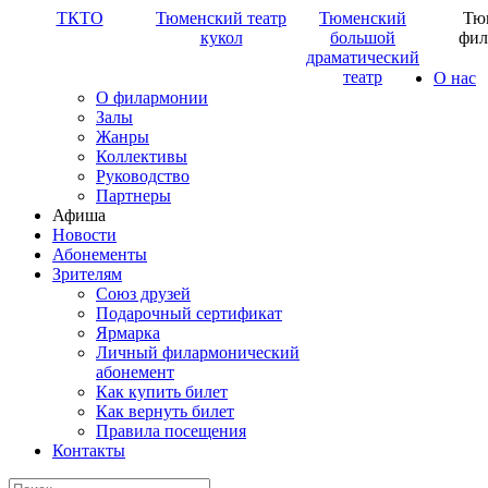
ТКТО
Тюменский театр
Тюменский
Тю
кукол
большой
фил
драматический
театр
О нас
О филармонии
Залы
Жанры
Коллективы
Руководство
Партнеры
Афиша
Новости
Абонементы
Зрителям
Союз друзей
Подарочный сертификат
Ярмарка
Личный филармонический
абонемент
Как купить билет
Как вернуть билет
Правила посещения
Контакты