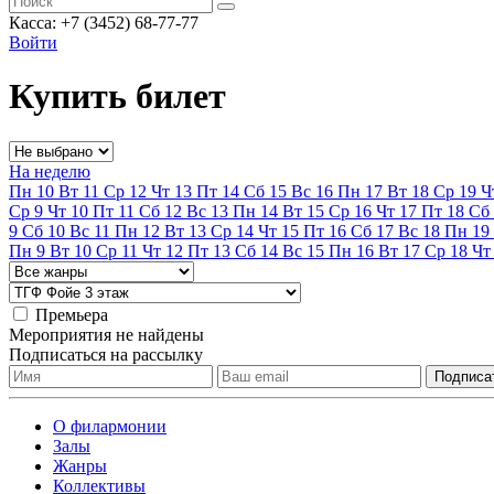
Касса: +7 (3452)
68-77-77
Войти
Купить билет
На неделю
Пн
10
Вт
11
Ср
12
Чт
13
Пт
14
Сб
15
Вс
16
Пн
17
Вт
18
Ср
19
Ч
Ср
9
Чт
10
Пт
11
Сб
12
Вс
13
Пн
14
Вт
15
Ср
16
Чт
17
Пт
18
Сб
9
Сб
10
Вс
11
Пн
12
Вт
13
Ср
14
Чт
15
Пт
16
Сб
17
Вс
18
Пн
19
Пн
9
Вт
10
Ср
11
Чт
12
Пт
13
Сб
14
Вс
15
Пн
16
Вт
17
Ср
18
Чт
Премьера
Мероприятия не найдены
Подписаться на рассылку
О филармонии
Залы
Жанры
Коллективы