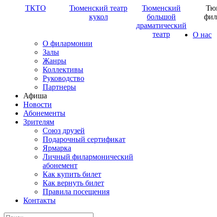
ТКТО
Тюменский театр
Тюменский
Тю
кукол
большой
фил
драматический
театр
О нас
О филармонии
Залы
Жанры
Коллективы
Руководство
Партнеры
Афиша
Новости
Абонементы
Зрителям
Союз друзей
Подарочный сертификат
Ярмарка
Личный филармонический
абонемент
Как купить билет
Как вернуть билет
Правила посещения
Контакты