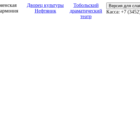
менская
Дворец культуры
Тобольский
Версия для сл
армония
Нефтяник
драматический
Касса: +7 (3452
театр