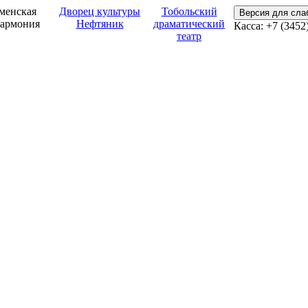
менская
Дворец культуры
Тобольский
Версия для сл
армония
Нефтяник
драматический
Касса: +7 (3452
театр