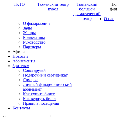
ТКТО
Тюменский театр
Тюменский
Тю
кукол
большой
фил
драматический
театр
О нас
О филармонии
Залы
Жанры
Коллективы
Руководство
Партнеры
Афиша
Новости
Абонементы
Зрителям
Союз друзей
Подарочный сертификат
Ярмарка
Личный филармонический
абонемент
Как купить билет
Как вернуть билет
Правила посещения
Контакты