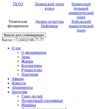
ТКТО
Тюменский театр
Тюменский
кукол
большой
драматический
театр
Тюменская
Дворец культуры
Тобольский
филармония
Нефтяник
драматический
театр
Версия для слабовидящих
Касса: +7 (3452)
68-77-77
О нас
О филармонии
Залы
Жанры
Коллективы
Руководство
Партнеры
Афиша
Новости
Абонементы
Зрителям
Союз друзей
Подарочный сертификат
Ярмарка