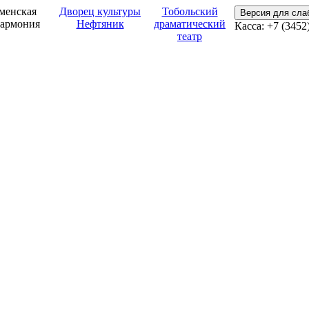
менская
Дворец культуры
Тобольский
Версия для сл
армония
Нефтяник
драматический
Касса: +7 (3452
театр