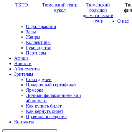
ТКТО
Тюменский театр
Тюменский
Тю
кукол
большой
фил
драматический
театр
О нас
О филармонии
Залы
Жанры
Коллективы
Руководство
Партнеры
Афиша
Новости
Абонементы
Зрителям
Союз друзей
Подарочный сертификат
Ярмарка
Личный филармонический
абонемент
Как купить билет
Как вернуть билет
Правила посещения
Контакты