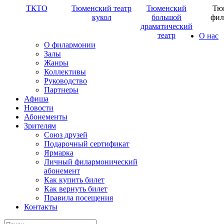
ТКТО
Тюменский театр
Тюменский
Тю
кукол
большой
фил
драматический
театр
О нас
О филармонии
Залы
Жанры
Коллективы
Руководство
Партнеры
Афиша
Новости
Абонементы
Зрителям
Союз друзей
Подарочный сертификат
Ярмарка
Личный филармонический
абонемент
Как купить билет
Как вернуть билет
Правила посещения
Контакты