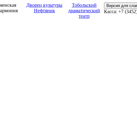
менская
Дворец культуры
Тобольский
Версия для сл
армония
Нефтяник
драматический
Касса: +7 (3452
театр