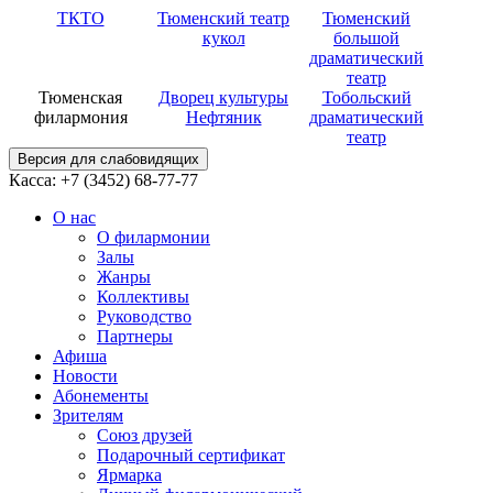
ТКТО
Тюменский театр
Тюменский
кукол
большой
драматический
театр
Тюменская
Дворец культуры
Тобольский
филармония
Нефтяник
драматический
театр
Версия для слабовидящих
Касса: +7 (3452)
68-77-77
О нас
О филармонии
Залы
Жанры
Коллективы
Руководство
Партнеры
Афиша
Новости
Абонементы
Зрителям
Союз друзей
Подарочный сертификат
Ярмарка