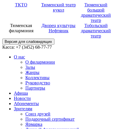
ТКТО
Тюменский театр
Тюменский
кукол
большой
драматический
театр
Тюменская
Дворец культуры
Тобольский
филармония
Нефтяник
драматический
театр
Версия для слабовидящих
Касса: +7 (3452)
68-77-77
О нас
О филармонии
Залы
Жанры
Коллективы
Руководство
Партнеры
Афиша
Новости
Абонементы
Зрителям
Союз друзей
Подарочный сертификат
Ярмарка