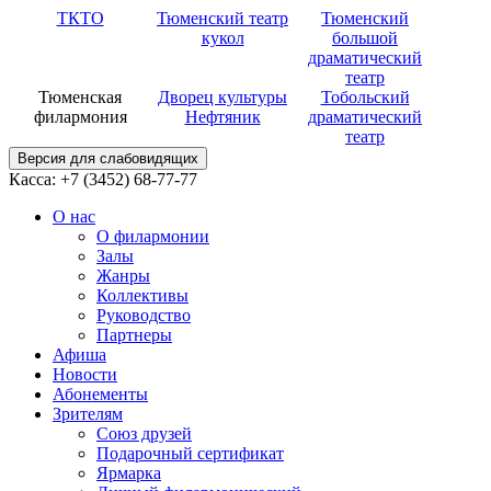
ТКТО
Тюменский театр
Тюменский
кукол
большой
драматический
театр
Тюменская
Дворец культуры
Тобольский
филармония
Нефтяник
драматический
театр
Версия для слабовидящих
Касса: +7 (3452)
68-77-77
О нас
О филармонии
Залы
Жанры
Коллективы
Руководство
Партнеры
Афиша
Новости
Абонементы
Зрителям
Союз друзей
Подарочный сертификат
Ярмарка